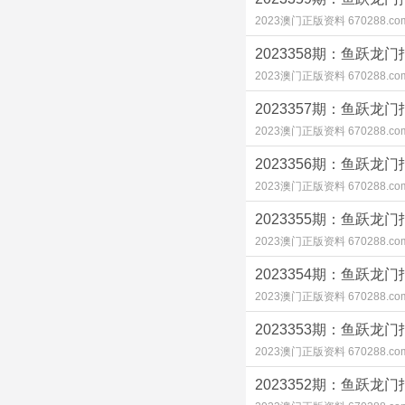
2023澳门正版资料 670288.co
2023358期：鱼跃龙门
2023澳门正版资料 670288.co
2023357期：鱼跃龙门
2023澳门正版资料 670288.co
2023356期：鱼跃龙门
2023澳门正版资料 670288.co
2023355期：鱼跃龙门
2023澳门正版资料 670288.co
2023354期：鱼跃龙门
2023澳门正版资料 670288.co
2023353期：鱼跃龙门
2023澳门正版资料 670288.co
2023352期：鱼跃龙门