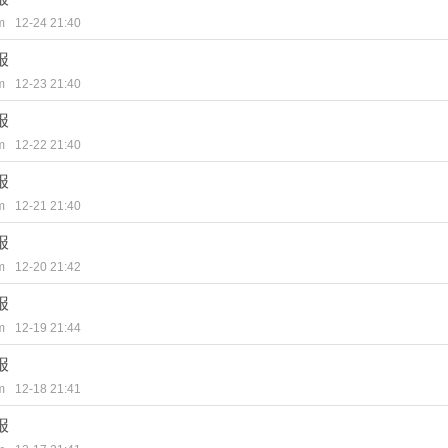
m
12-24 21:40
报
m
12-23 21:40
报
m
12-22 21:40
报
m
12-21 21:40
报
m
12-20 21:42
报
m
12-19 21:44
报
m
12-18 21:41
报