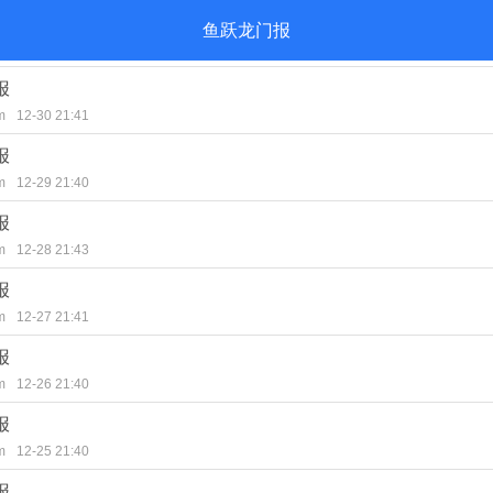
鱼跃龙门报
报
m
12-30 21:41
报
m
12-29 21:40
报
m
12-28 21:43
报
m
12-27 21:41
报
m
12-26 21:40
报
m
12-25 21:40
报