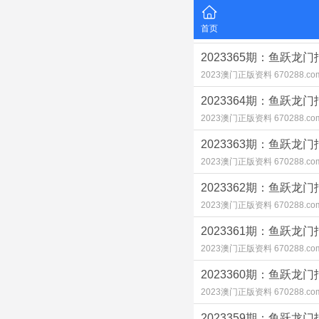
首页
2023365期：鱼跃龙门
2023澳门正版资料 670288.co
2023364期：鱼跃龙门
2023澳门正版资料 670288.co
2023363期：鱼跃龙门
2023澳门正版资料 670288.co
2023362期：鱼跃龙门
2023澳门正版资料 670288.co
2023361期：鱼跃龙门
2023澳门正版资料 670288.co
2023360期：鱼跃龙门
2023澳门正版资料 670288.co
2023359期：鱼跃龙门