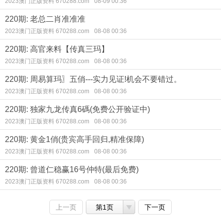
2023澳门正版资料 670288.com
08-09 00:36
220期: 老总二肖准准准
2023澳门正版资料 670288.com
08-08 00:36
220期: 高官来料【传真三玛】
2023澳门正版资料 670288.com
08-08 00:36
220期: 周易算玛〗五俏---实力见证!机会不要错过。
2023澳门正版资料 670288.com
08-08 00:36
220期: 独家九龙传真6碼(免费公开验证中)
2023澳门正版资料 670288.com
08-08 00:36
220期: 黄金1俏(贵宾高手回归,精准保障)
2023澳门正版资料 670288.com
08-08 00:36
220期: 曾道仁稳赢16号仲特(最后免费)
2023澳门正版资料 670288.com
08-08 00:36
上一页
第1页
下一页