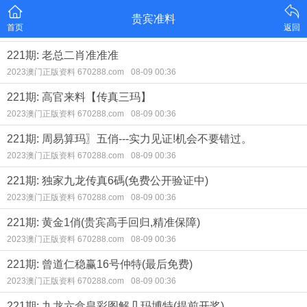
贵宾准料
首页
返回
221期: 老总二肖准准准
2023澳门正版资料 670288.com
08-09 00:36
221期: 高官来料【传真三玛】
2023澳门正版资料 670288.com
08-09 00:36
221期: 周易算玛〗五俏---实力见证!机会不要错过。
2023澳门正版资料 670288.com
08-09 00:36
221期: 独家九龙传真6碼(免费公开验证中)
2023澳门正版资料 670288.com
08-09 00:36
221期: 黄金1俏(贵宾高手回归,精准保障)
2023澳门正版资料 670288.com
08-09 00:36
221期: 曾道仁稳赢16号仲特(最后免费)
2023澳门正版资料 670288.com
08-09 00:36
221期: 九龙六盒皇彩图解几玛博特(提前开奖)