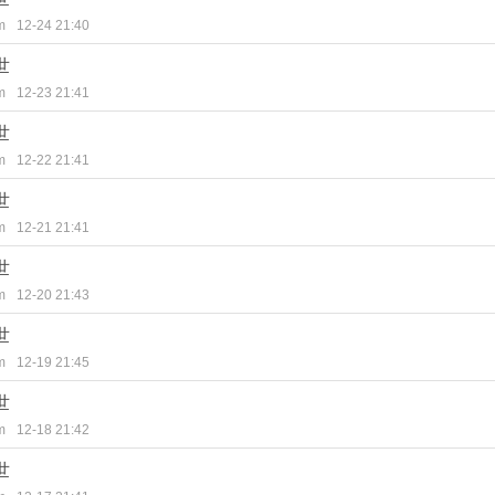
m
12-24 21:40
世
m
12-23 21:41
世
m
12-22 21:41
世
m
12-21 21:41
世
m
12-20 21:43
世
m
12-19 21:45
世
m
12-18 21:42
世