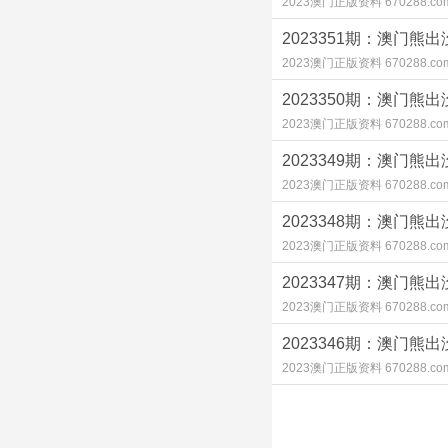
2023澳门正版资料 670288.co
2023351期：澳门熊出
2023澳门正版资料 670288.co
2023350期：澳门熊出
2023澳门正版资料 670288.co
2023349期：澳门熊出
2023澳门正版资料 670288.co
2023348期：澳门熊出
2023澳门正版资料 670288.co
2023347期：澳门熊出
2023澳门正版资料 670288.co
2023346期：澳门熊出
2023澳门正版资料 670288.co