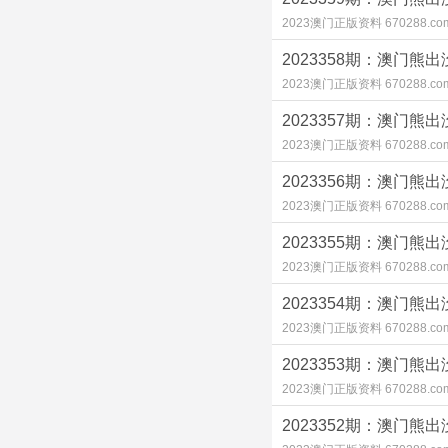
2023澳门正版资料 670288.co
2023358期：澳门熊出
2023澳门正版资料 670288.co
2023357期：澳门熊出
2023澳门正版资料 670288.co
2023356期：澳门熊出
2023澳门正版资料 670288.co
2023355期：澳门熊出
2023澳门正版资料 670288.co
2023354期：澳门熊出
2023澳门正版资料 670288.co
2023353期：澳门熊出
2023澳门正版资料 670288.co
2023352期：澳门熊出