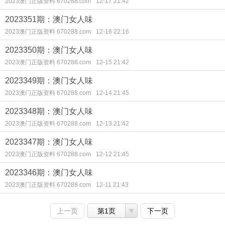
2023澳门正版资料 670288.com
12-17 21:42
2023351期：澳门女人味
2023澳门正版资料 670288.com
12-16 22:16
2023350期：澳门女人味
2023澳门正版资料 670288.com
12-15 21:42
2023349期：澳门女人味
2023澳门正版资料 670288.com
12-14 21:45
2023348期：澳门女人味
2023澳门正版资料 670288.com
12-13 21:42
2023347期：澳门女人味
2023澳门正版资料 670288.com
12-12 21:45
2023346期：澳门女人味
2023澳门正版资料 670288.com
12-11 21:43
上一页
第1页
下一页