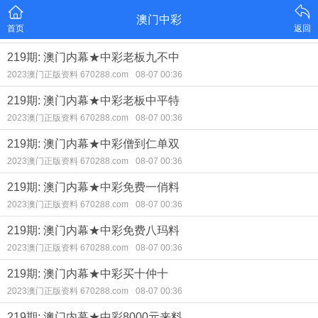
澳门中彩
首页
返回
219期: 澳门内幕★中彩老板九不中
2023澳门正版资料 670288.com
08-07 00:36
219期: 澳门内幕★中彩老板中平特
2023澳门正版资料 670288.com
08-07 00:36
219期: 澳门内幕★中彩僧到仁单双
2023澳门正版资料 670288.com
08-07 00:36
219期: 澳门内幕★中彩免费一俏料
2023澳门正版资料 670288.com
08-07 00:36
219期: 澳门内幕★中彩免费八玛料
2023澳门正版资料 670288.com
08-07 00:36
219期: 澳门内幕★中彩买十仲十
2023澳门正版资料 670288.com
08-07 00:36
219期: 澳门内幕★中彩8000元来料