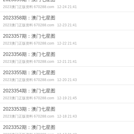
2023澳门正版资料 670288.com
12-24 21:41
2023358期：澳门七星图
2023澳门正版资料 670288.com
12-23 21:41
2023357期：澳门七星图
2023澳门正版资料 670288.com
12-22 21:41
2023356期：澳门七星图
2023澳门正版资料 670288.com
12-21 21:41
2023355期：澳门七星图
2023澳门正版资料 670288.com
12-20 21:43
2023354期：澳门七星图
2023澳门正版资料 670288.com
12-19 21:45
2023353期：澳门七星图
2023澳门正版资料 670288.com
12-18 21:43
2023352期：澳门七星图