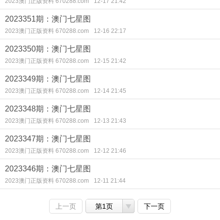
2023澳门正版资料 670288.com
12-17 21:42
2023351期：澳门七星图
2023澳门正版资料 670288.com
12-16 22:17
2023350期：澳门七星图
2023澳门正版资料 670288.com
12-15 21:42
2023349期：澳门七星图
2023澳门正版资料 670288.com
12-14 21:45
2023348期：澳门七星图
2023澳门正版资料 670288.com
12-13 21:43
2023347期：澳门七星图
2023澳门正版资料 670288.com
12-12 21:46
2023346期：澳门七星图
2023澳门正版资料 670288.com
12-11 21:44
上一页
第1页
下一页