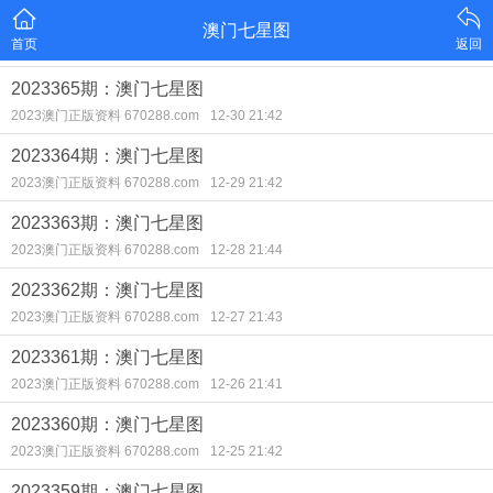
澳门七星图
首页
返回
2023365期：澳门七星图
2023澳门正版资料 670288.com
12-30 21:42
2023364期：澳门七星图
2023澳门正版资料 670288.com
12-29 21:42
2023363期：澳门七星图
2023澳门正版资料 670288.com
12-28 21:44
2023362期：澳门七星图
2023澳门正版资料 670288.com
12-27 21:43
2023361期：澳门七星图
2023澳门正版资料 670288.com
12-26 21:41
2023360期：澳门七星图
2023澳门正版资料 670288.com
12-25 21:42
2023359期：澳门七星图