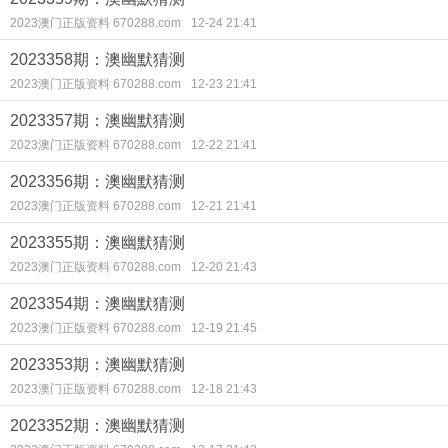
2023澳门正版资料 670288.com
12-24 21:41
2023358期：澳幽默猜测
2023澳门正版资料 670288.com
12-23 21:41
2023357期：澳幽默猜测
2023澳门正版资料 670288.com
12-22 21:41
2023356期：澳幽默猜测
2023澳门正版资料 670288.com
12-21 21:41
2023355期：澳幽默猜测
2023澳门正版资料 670288.com
12-20 21:43
2023354期：澳幽默猜测
2023澳门正版资料 670288.com
12-19 21:45
2023353期：澳幽默猜测
2023澳门正版资料 670288.com
12-18 21:43
2023352期：澳幽默猜测