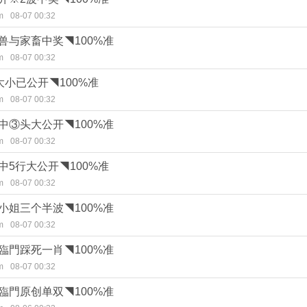
m
08-07 00:32
野兽与家畜中奖◥100%准
m
08-07 00:32
T大小已公开◥100%准
m
08-07 00:32
必中③头大公开◥100%准
m
08-07 00:32
必中5行大公开◥100%准
m
08-07 00:32
白小姐三个半波◥100%准
m
08-07 00:32
福臨門踩死一肖◥100%准
m
08-07 00:32
福臨門原创单双◥100%准