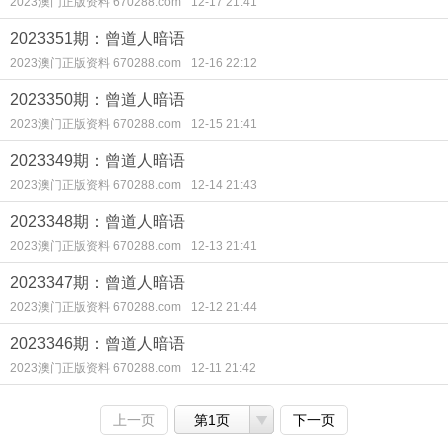
2023澳门正版资料 670288.com
12-17 21:41
2023351期：曾道人暗语
2023澳门正版资料 670288.com
12-16 22:12
2023350期：曾道人暗语
2023澳门正版资料 670288.com
12-15 21:41
2023349期：曾道人暗语
2023澳门正版资料 670288.com
12-14 21:43
2023348期：曾道人暗语
2023澳门正版资料 670288.com
12-13 21:41
2023347期：曾道人暗语
2023澳门正版资料 670288.com
12-12 21:44
2023346期：曾道人暗语
2023澳门正版资料 670288.com
12-11 21:42
上一页
第1页
下一页