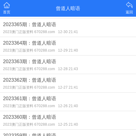
曾道人暗语
首页
返回
2023365期：曾道人暗语
2023澳门正版资料 670288.com
12-30 21:41
2023364期：曾道人暗语
2023澳门正版资料 670288.com
12-29 21:40
2023363期：曾道人暗语
2023澳门正版资料 670288.com
12-28 21:43
2023362期：曾道人暗语
2023澳门正版资料 670288.com
12-27 21:41
2023361期：曾道人暗语
2023澳门正版资料 670288.com
12-26 21:40
2023360期：曾道人暗语
2023澳门正版资料 670288.com
12-25 21:40
2023359期：曾道人暗语