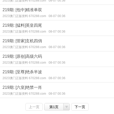
2023澳门正版资料 670288.com
08-07 00:36
219期: [包中]精准单双
2023澳门正版资料 670288.com
08-07 00:36
219期: [猛料]英皇四尾
2023澳门正版资料 670288.com
08-07 00:36
219期: [管家]玄机四俏
2023澳门正版资料 670288.com
08-07 00:36
219期: [原创]高级六码
2023澳门正版资料 670288.com
08-07 00:36
219期: [至尊]绝杀半波
2023澳门正版资料 670288.com
08-07 00:36
219期: [六皇]绝禁一肖
2023澳门正版资料 670288.com
08-07 00:36
上一页
第1页
下一页