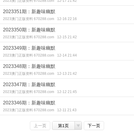
2023澳门正版资料 670288.com
12-17 21:42
2023351期：新趣味幽默
2023澳门正版资料 670288.com
12-16 22:16
2023350期：新趣味幽默
2023澳门正版资料 670288.com
12-15 21:42
2023349期：新趣味幽默
2023澳门正版资料 670288.com
12-14 21:44
2023348期：新趣味幽默
2023澳门正版资料 670288.com
12-13 21:42
2023347期：新趣味幽默
2023澳门正版资料 670288.com
12-12 21:45
2023346期：新趣味幽默
2023澳门正版资料 670288.com
12-11 21:43
上一页
第1页
下一页