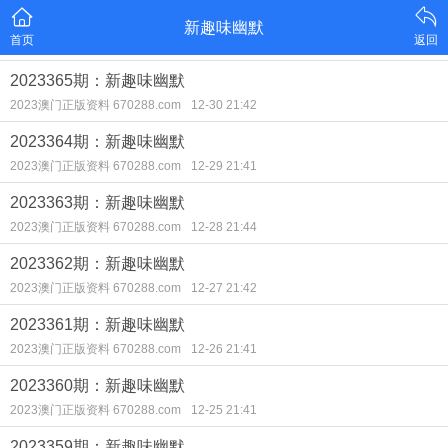
新趣味幽默
首页
返回
2023365期：新趣味幽默
2023澳门正版资料 670288.com
12-30 21:42
2023364期：新趣味幽默
2023澳门正版资料 670288.com
12-29 21:41
2023363期：新趣味幽默
2023澳门正版资料 670288.com
12-28 21:44
2023362期：新趣味幽默
2023澳门正版资料 670288.com
12-27 21:42
2023361期：新趣味幽默
2023澳门正版资料 670288.com
12-26 21:41
2023360期：新趣味幽默
2023澳门正版资料 670288.com
12-25 21:41
2023359期：新趣味幽默