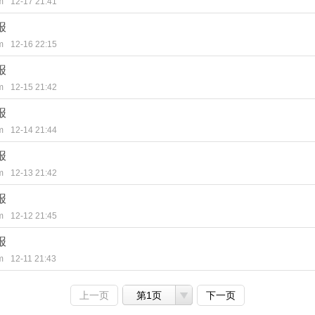
m
12-17 21:41
报
m
12-16 22:15
报
m
12-15 21:42
报
m
12-14 21:44
报
m
12-13 21:42
报
m
12-12 21:45
报
m
12-11 21:43
上一页
第1页
下一页