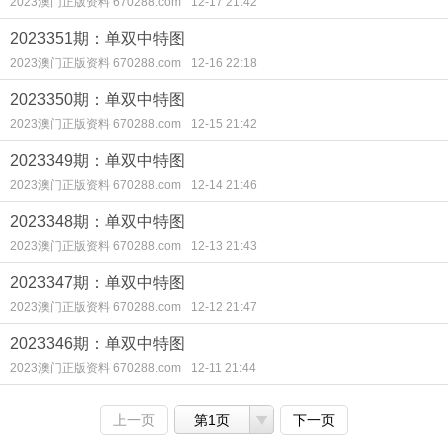
2023澳门正版资料 670288.com
12-17 21:42
2023351期：单双中特图
2023澳门正版资料 670288.com
12-16 22:18
2023350期：单双中特图
2023澳门正版资料 670288.com
12-15 21:42
2023349期：单双中特图
2023澳门正版资料 670288.com
12-14 21:46
2023348期：单双中特图
2023澳门正版资料 670288.com
12-13 21:43
2023347期：单双中特图
2023澳门正版资料 670288.com
12-12 21:47
2023346期：单双中特图
2023澳门正版资料 670288.com
12-11 21:44
上一页
第1页
下一页