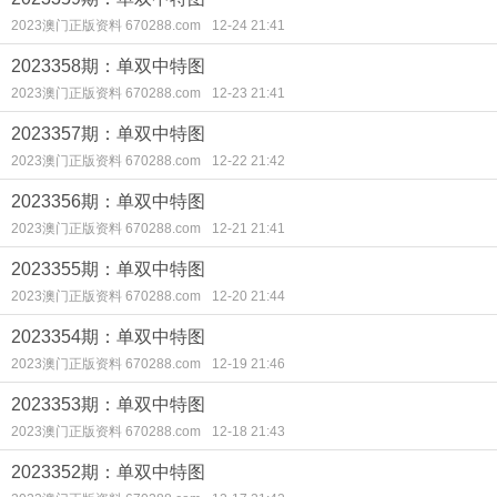
2023澳门正版资料 670288.com
12-24 21:41
2023358期：单双中特图
2023澳门正版资料 670288.com
12-23 21:41
2023357期：单双中特图
2023澳门正版资料 670288.com
12-22 21:42
2023356期：单双中特图
2023澳门正版资料 670288.com
12-21 21:41
2023355期：单双中特图
2023澳门正版资料 670288.com
12-20 21:44
2023354期：单双中特图
2023澳门正版资料 670288.com
12-19 21:46
2023353期：单双中特图
2023澳门正版资料 670288.com
12-18 21:43
2023352期：单双中特图