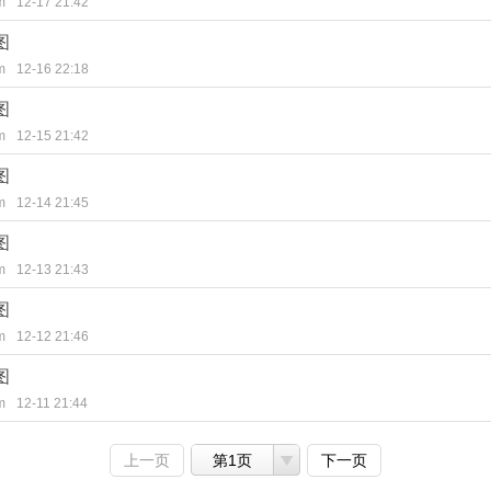
m
12-17 21:42
图
m
12-16 22:18
图
m
12-15 21:42
图
m
12-14 21:45
图
m
12-13 21:43
图
m
12-12 21:46
图
m
12-11 21:44
上一页
第1页
下一页