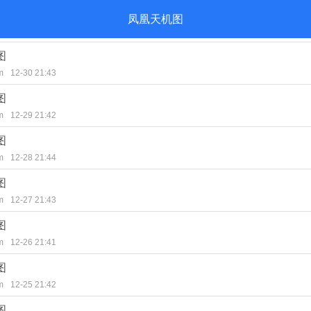
凤凰天机图
图
m
12-30 21:43
图
m
12-29 21:42
图
m
12-28 21:44
图
m
12-27 21:43
图
m
12-26 21:41
图
m
12-25 21:42
图