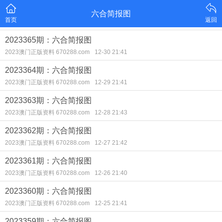
六合简报图
首页
返回
2023365期：六合简报图
2023澳门正版资料 670288.com
12-30 21:41
2023364期：六合简报图
2023澳门正版资料 670288.com
12-29 21:41
2023363期：六合简报图
2023澳门正版资料 670288.com
12-28 21:43
2023362期：六合简报图
2023澳门正版资料 670288.com
12-27 21:42
2023361期：六合简报图
2023澳门正版资料 670288.com
12-26 21:40
2023360期：六合简报图
2023澳门正版资料 670288.com
12-25 21:41
2023359期：六合简报图