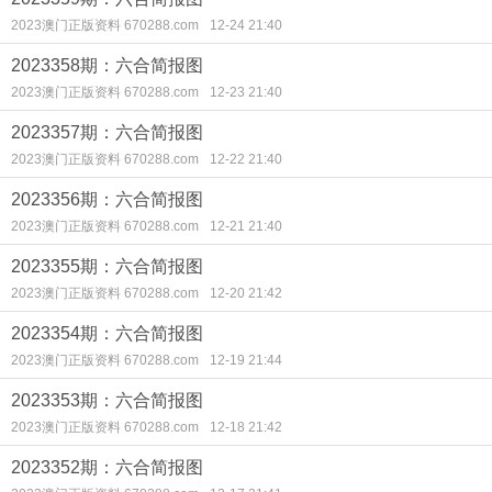
2023澳门正版资料 670288.com
12-24 21:40
2023358期：六合简报图
2023澳门正版资料 670288.com
12-23 21:40
2023357期：六合简报图
2023澳门正版资料 670288.com
12-22 21:40
2023356期：六合简报图
2023澳门正版资料 670288.com
12-21 21:40
2023355期：六合简报图
2023澳门正版资料 670288.com
12-20 21:42
2023354期：六合简报图
2023澳门正版资料 670288.com
12-19 21:44
2023353期：六合简报图
2023澳门正版资料 670288.com
12-18 21:42
2023352期：六合简报图