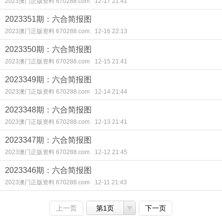
2023澳门正版资料 670288.com
12-17 21:41
2023351期：六合简报图
2023澳门正版资料 670288.com
12-16 22:13
2023350期：六合简报图
2023澳门正版资料 670288.com
12-15 21:41
2023349期：六合简报图
2023澳门正版资料 670288.com
12-14 21:44
2023348期：六合简报图
2023澳门正版资料 670288.com
12-13 21:41
2023347期：六合简报图
2023澳门正版资料 670288.com
12-12 21:45
2023346期：六合简报图
2023澳门正版资料 670288.com
12-11 21:43
上一页
第1页
下一页