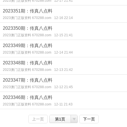
2023澳门正版资料 670288.com
12-17 21:41
2023351期：传真八点料
2023澳门正版资料 670288.com
12-16 22:14
2023350期：传真八点料
2023澳门正版资料 670288.com
12-15 21:41
2023349期：传真八点料
2023澳门正版资料 670288.com
12-14 21:44
2023348期：传真八点料
2023澳门正版资料 670288.com
12-13 21:42
2023347期：传真八点料
2023澳门正版资料 670288.com
12-12 21:45
2023346期：传真八点料
2023澳门正版资料 670288.com
12-11 21:43
上一页
第1页
下一页