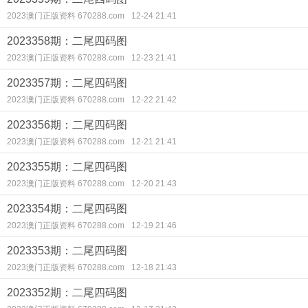
2023澳门正版资料 670288.com
12-24 21:41
2023358期：二尾四码图
2023澳门正版资料 670288.com
12-23 21:41
2023357期：二尾四码图
2023澳门正版资料 670288.com
12-22 21:42
2023356期：二尾四码图
2023澳门正版资料 670288.com
12-21 21:41
2023355期：二尾四码图
2023澳门正版资料 670288.com
12-20 21:43
2023354期：二尾四码图
2023澳门正版资料 670288.com
12-19 21:46
2023353期：二尾四码图
2023澳门正版资料 670288.com
12-18 21:43
2023352期：二尾四码图