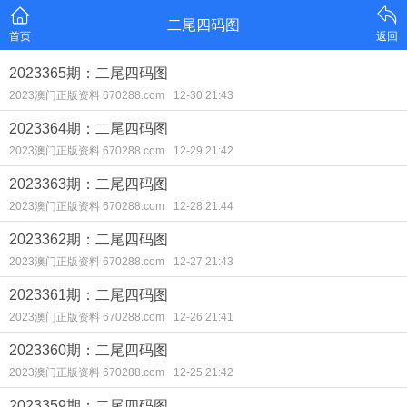
二尾四码图
首页
返回
2023365期：二尾四码图
2023澳门正版资料 670288.com
12-30 21:43
2023364期：二尾四码图
2023澳门正版资料 670288.com
12-29 21:42
2023363期：二尾四码图
2023澳门正版资料 670288.com
12-28 21:44
2023362期：二尾四码图
2023澳门正版资料 670288.com
12-27 21:43
2023361期：二尾四码图
2023澳门正版资料 670288.com
12-26 21:41
2023360期：二尾四码图
2023澳门正版资料 670288.com
12-25 21:42
2023359期：二尾四码图