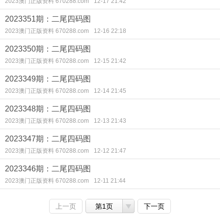
2023澳门正版资料 670288.com
12-17 21:42
2023351期：二尾四码图
2023澳门正版资料 670288.com
12-16 22:18
2023350期：二尾四码图
2023澳门正版资料 670288.com
12-15 21:42
2023349期：二尾四码图
2023澳门正版资料 670288.com
12-14 21:45
2023348期：二尾四码图
2023澳门正版资料 670288.com
12-13 21:43
2023347期：二尾四码图
2023澳门正版资料 670288.com
12-12 21:47
2023346期：二尾四码图
2023澳门正版资料 670288.com
12-11 21:44
上一页
第1页
下一页