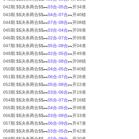
042期:$$决杀两合$$︻
03合-05合
︻开34准
043期:$$决杀两合$$︻
04合-07合
︻开40错
044期:$$决杀两合$$︻
07合-08合
︻开08错
045期:$$决杀两合$$︻
03合-04合
︻开09准
046期:$$决杀两合$$︻
02合-07合
︻开09准
047期:$$决杀两合$$︻
05合-08合
︻开04准
048期:$$决杀两合$$︻
02合-05合
︻开49准
049期:$$决杀两合$$︻
03合-08合
︻开08错
050期:$$决杀两合$$︻
04合-05合
︻开40错
051期:$$决杀两合$$︻
06合-07合
︻开28准
052期:$$决杀两合$$︻
05合-08合
︻开22准
053期:$$决杀两合$$︻
03合-06合
︻开19准
054期:$$决杀两合$$︻
05合-07合
︻开16错
055期:$$决杀两合$$︻
04合-05合
︻开08准
056期:$$决杀两合$$︻
03合-08合
︻开33准
057期:$$决杀两合$$︻
06合-09合
︻开47准
058期:$$决杀两合$$︻
03合-05合
︻开42准
059期:$$决杀两合$$︻
07合-08合
︻开20准