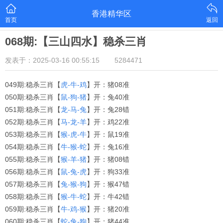
香港精华区
首页
返回
068期:【三山四水】稳杀三肖
发表于：2025-03-16 00:55:15
5284471
049期:稳杀三肖【
虎-牛-鸡
】开：猪08准
050期:稳杀三肖【
鼠-狗-猪
】开：兔40准
051期:稳杀三肖【
龙-马-兔
】开：兔28错
052期:稳杀三肖【
马-龙-羊
】开：鸡22准
053期:稳杀三肖【
猴-虎-牛
】开：鼠19准
054期:稳杀三肖【
牛-猴-蛇
】开：兔16准
055期:稳杀三肖【
猴-羊-猪
】开：猪08错
056期:稳杀三肖【
鼠-兔-虎
】开：狗33准
057期:稳杀三肖【
兔-猴-狗
】开：猴47错
058期:稳杀三肖【
猴-牛-蛇
】开：牛42错
059期:稳杀三肖【
牛-鸡-猴
】开：猪20准
060期:稳杀三肖【
蛇-兔-狗
】开：猪44准