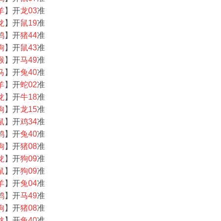
羊
】开
龙03
准
龙
】开
鼠19
准
鸡
】开
猪44
准
狗
】开
鼠43
准
猴
】开
马49
准
马
】开
兔40
准
羊
】开
蛇02
准
龙
】开
牛18
准
狗
】开
龙15
准
鼠
】开
鸡34
准
鸡
】开
兔40
准
狗
】开
猪08
准
龙
】开
狗09
准
鼠
】开
狗09
准
羊
】开
兔04
准
鸡
】开
马49
准
狗
】开
猪08
准
龙
】开
兔40
准