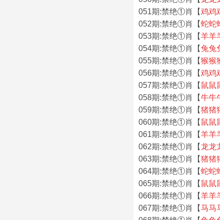
051期:禁绝①肖【
鸡鸡
052期:禁绝①肖【
蛇蛇
053期:禁绝①肖【
羊羊
054期:禁绝①肖【
兔兔
055期:禁绝①肖【
猴猴
056期:禁绝①肖【
鸡鸡
057期:禁绝①肖【
鼠鼠
058期:禁绝①肖【
牛牛
059期:禁绝①肖【
猪猪
060期:禁绝①肖【
鼠鼠
061期:禁绝①肖【
羊羊
062期:禁绝①肖【
龙龙
063期:禁绝①肖【
猪猪
064期:禁绝①肖【
蛇蛇
065期:禁绝①肖【
鼠鼠
066期:禁绝①肖【
羊羊
067期:禁绝①肖【
马马