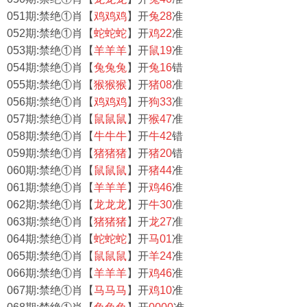
051期:禁绝①肖【
鸡鸡鸡
】开
兔28
准
052期:禁绝①肖【
蛇蛇蛇
】开
鸡22
准
053期:禁绝①肖【
羊羊羊
】开
鼠19
准
054期:禁绝①肖【
兔兔兔
】开
兔16
错
055期:禁绝①肖【
猴猴猴
】开
猪08
准
056期:禁绝①肖【
鸡鸡鸡
】开
狗33
准
057期:禁绝①肖【
鼠鼠鼠
】开
猴47
准
058期:禁绝①肖【
牛牛牛
】开
牛42
错
059期:禁绝①肖【
猪猪猪
】开
猪20
错
060期:禁绝①肖【
鼠鼠鼠
】开
猪44
准
061期:禁绝①肖【
羊羊羊
】开
鸡46
准
062期:禁绝①肖【
龙龙龙
】开
牛30
准
063期:禁绝①肖【
猪猪猪
】开
龙27
准
064期:禁绝①肖【
蛇蛇蛇
】开
马01
准
065期:禁绝①肖【
鼠鼠鼠
】开
羊24
准
066期:禁绝①肖【
羊羊羊
】开
鸡46
准
067期:禁绝①肖【
马马马
】开
鸡10
准