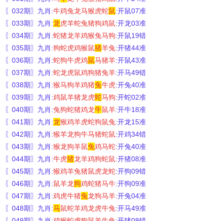
〖032期〗九肖:
牛鸡兔龙马猴虎蛇
鼠
:开鼠07准
〖033期〗九肖:
龙
虎羊蛇兔猪狗鸡鼠
:开龙03准
〖034期〗九肖:
蛇猪龙羊鸡猴兔马狗
:开鼠19错
〖035期〗九肖:
狗蛇虎鸡猴鼠
猪
羊兔
:开猪44准
〖036期〗九肖:
蛇狗牛虎鸡
鼠
马猪羊
:开鼠43准
〖037期〗九肖:
蛇龙虎鼠鸡狗猪兔羊
:开马49错
〖038期〗九肖:
猴马狗羊鸡猪
兔
牛虎
:开兔40准
〖039期〗九肖:
鸡鼠羊猪龙虎
蛇
马狗
:开蛇02准
〖040期〗九肖:
兔狗蛇猪鸡龙
牛
鼠羊
:开牛18准
〖041期〗九肖:
龙
猴鸡羊虎蛇狗鼠兔
:开龙15准
〖042期〗九肖:
猴羊龙狗牛马猪蛇鼠
:开鸡34错
〖043期〗九肖:
猴龙狗羊鼠
兔
鸡马蛇
:开兔40准
〖044期〗九肖:
牛虎
猪
龙羊鸡狗蛇鼠
:开猪08准
〖045期〗九肖:
猴鸡羊兔猪鼠虎龙蛇
:开狗09错
〖046期〗九肖:
鼠羊龙
狗
鸡蛇猪马牛
:开狗09准
〖047期〗九肖:
鸡虎牛猪
兔
龙狗马羊
:开兔04准
〖048期〗九肖:
马
鼠蛇羊鸡龙虎牛兔
:开马49准
〖049期〗九肖:
鸡猴蛇虎狗鼠羊牛兔
:开猪08错