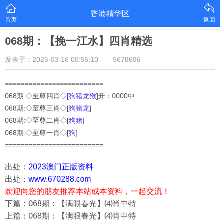
香港精华区
首页
返回
068期：【挽一江水】四肖精选
发表于：2025-03-16 00:55:10
5678606
=========================
068期:◇至尊四肖◇
[狗猪龙猴
]开：0000中
068
期:◇至尊三肖◇[
狗猪龙
]
068
期:◇至尊二肖◇[
狗猪
]
068
期:◇至尊一肖◇[
狗
]
=========================
出处：
2023澳门正版资料
出处：
www.670288.com
欢迎向您的朋友推荐本站或本资料，一起交流！
下篇：068期：【满眼春光】⑷肖中特
上篇：068期：【满眼春光】⑷肖中特