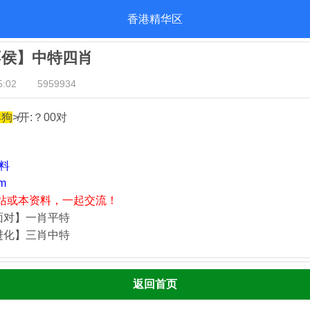
香港精华区
不侯】中特四肖
:02
5959934
羊狗
≯开:？00对
资料
m
站或本资料，一起交流！
面对】一肖平特
进化】三肖中特
返回首页