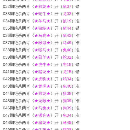
032期绝杀两肖《
★鼠龙★
》开（
鼠07
）错
033期绝杀两肖《
★蛇牛★
》开（
龙03
）准
034期绝杀两肖《
★羊马★
》开（
鼠19
）准
035期绝杀两肖《
★猪蛇★
》开（
猪44
）错
036期绝杀两肖《
★马狗★
》开（
鼠43
）准
037期绝杀两肖《
★猴鼠★
》开（
马49
）准
038期绝杀两肖《
★猴马★
》开（
兔40
）准
039期绝杀两肖《
★鼠羊★
》开（
蛇02
）准
040期绝杀两肖《
★虎牛★
》开（
牛18
）错
041期绝杀两肖《
★猪龙★
》开（
龙15
）错
042期绝杀两肖《
★虎狗★
》开（
鸡34
）准
043期绝杀两肖《
★龙虎★
》开（
兔40
）准
044期绝杀两肖《
★鼠龙★
》开（
猪08
）准
045期绝杀两肖《
★龙猴★
》开（
狗09
）准
046期绝杀两肖《
★马兔★
》开（
狗09
）准
047期绝杀两肖《
★猴狗★
》开（
兔04
）准
048期绝杀两肖《
★猪龙★
》开（
马49
）准
049期绝杀两肖《
★牛鸡★
》开（
猪08
）准