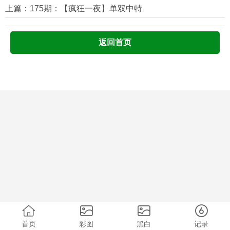
上篇：175期：【疯狂一夜】单双中特
返回首页
首页
彩图
黑白
记录