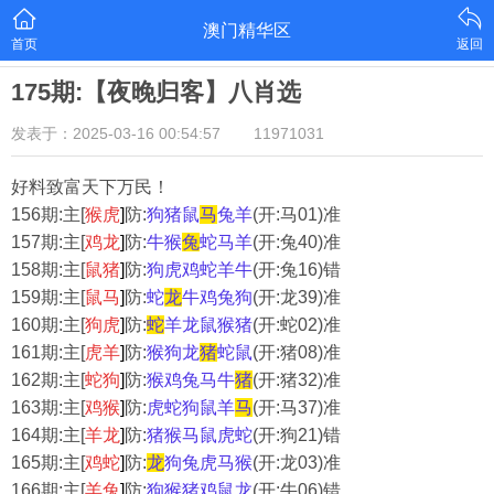
澳门精华区
首页
返回
175期:【夜晚归客】八肖选
发表于：2025-03-16 00:54:57
11971031
好料致富天下万民！
156期:主[
猴虎
]
防:
狗
猪
鼠
马
兔羊
(开:马01)准
157期:主[
鸡龙
]
防:
牛猴
兔
蛇马羊
(开:兔40)准
158期:主[
鼠猪
]
防:
狗虎鸡蛇羊牛
(开:兔16)错
159期:主[
鼠马
]
防:
蛇
龙
牛鸡兔狗
(开:龙39)准
160期:主[
狗虎
]
防:
蛇
羊龙鼠猴猪
(开:蛇02)准
161期:主[
虎羊
]
防:
猴狗龙
猪
蛇鼠
(开:猪08)准
162期:主[
蛇狗
]
防:
猴鸡兔马牛
猪
(开:猪32)准
163期:主[
鸡猴
]
防:
虎蛇狗鼠羊
马
(开:马37)准
164期:主[
羊龙
]
防:
猪猴马鼠虎蛇
(开:狗21)错
165期:主[
鸡蛇
]
防:
龙
狗兔虎马猴
(开:龙03)准
166期:主[
羊兔
]
防:
狗猴猪鸡鼠龙
(开:牛06)错