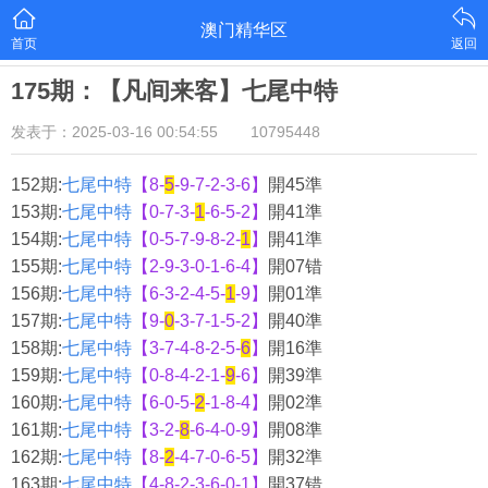
澳门精华区
首页
返回
175期：【凡间来客】七尾中特
发表于：2025-03-16 00:54:55
10795448
152期:
七尾中特
【8-
5
-9-7-2-3-6】
開45準
153期:
七尾中特
【0-7-3-
1
-6-5-2】
開41準
154期:
七尾中特
【0-5-7-9-8-2-
1
】
開41準
155期:
七尾中特
【2-9-3-0-1-6-4】
開07错
156期:
七尾中特
【6-3-2-
4
-5-
1
-9】
開01準
157期:
七尾中特
【9-
0
-3-7-1-5-2】
開40準
158期:
七尾中特
【3-7-4-8-2-5-
6
】
開16準
159期:
七尾中特
【0-8-4-2-1-
9
-6】
開39準
160期:
七尾中特
【6-0-5-
2
-1-8-4】
開02準
161期:
七尾中特
【3-2-
8
-6-4-0-9】
開08準
162期:
七尾中特
【8-
2
-4-7-0-6-5】
開32準
163期:
七尾中特
【4-8-2-3-6-0-1】
開37错